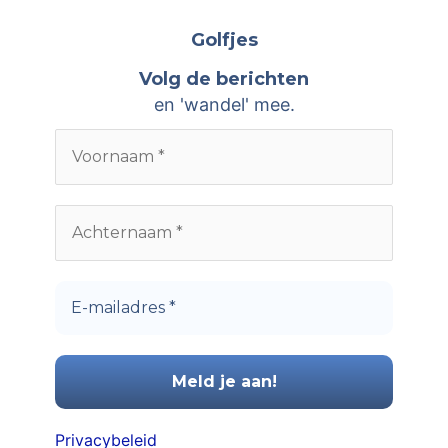
k
i
n
Golfjes
e
a
Volg de berichten
v
a
en 'wandel' mee.
e
r
n
:
Privacybeleid