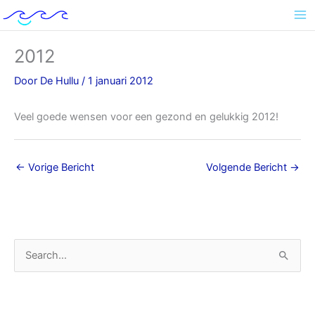
Ga
naar
de
inhoud
2012
Door
De Hullu
/
1 januari 2012
Veel goede wensen voor een gezond en gelukkig 2012!
←
Vorige Bericht
Volgende Bericht
→
A
Z
r
o
c
e
h