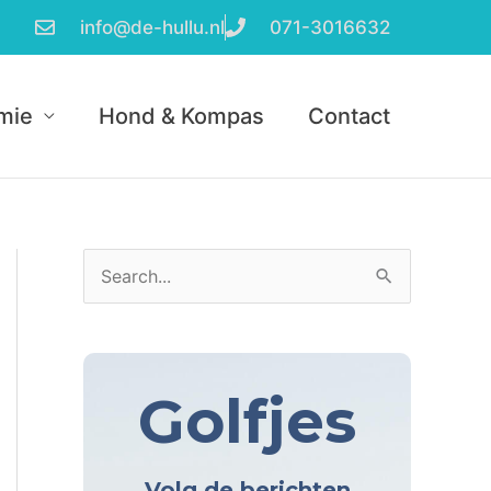
info@de-hullu.nl
071-3016632
mie
Hond & Kompas
Contact
A
Z
r
o
c
e
h
k
Golfjes
i
n
e
a
v
Volg de berichten