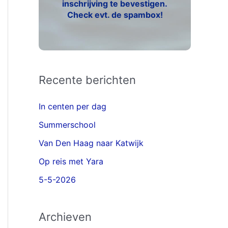
inschrijving te bevestigen.
Check evt. de spambox!
Recente berichten
In centen per dag
Summerschool
Van Den Haag naar Katwijk
Op reis met Yara
5-5-2026
Archieven