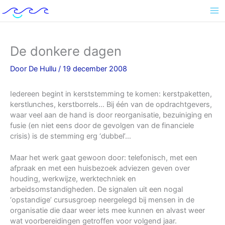
Ga
naar
de
inhoud
De donkere dagen
Door
De Hullu
/
19 december 2008
Iedereen begint in kerststemming te komen: kerstpaketten,
kerstlunches, kerstborrels… Bij één van de opdrachtgevers,
waar veel aan de hand is door reorganisatie, bezuiniging en
fusie (en niet eens door de gevolgen van de financiele
crisis) is de stemming erg ‘dubbel’…
Maar het werk gaat gewoon door: telefonisch, met een
afpraak en met een huisbezoek adviezen geven over
houding, werkwijze, werktechniek en
arbeidsomstandigheden. De signalen uit een nogal
‘opstandige’ cursusgroep neergelegd bij mensen in de
organisatie die daar weer iets mee kunnen en alvast weer
wat voorbereidingen getroffen voor volgend jaar.