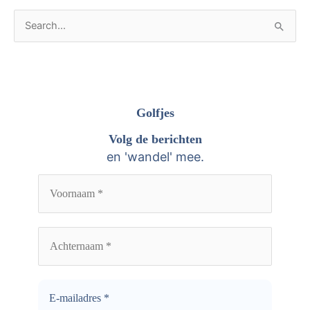
A
Z
r
o
c
e
h
k
i
n
Golfjes
e
a
Volg de berichten
v
a
en 'wandel' mee.
e
r
n
: