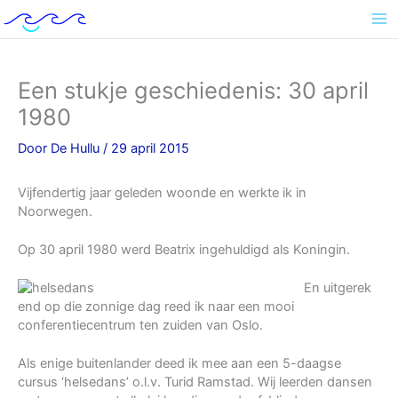
Ga
naar
de
inhoud
Een stukje geschiedenis: 30 april
1980
Door
De Hullu
/
29 april 2015
Vijfendertig jaar geleden woonde en werkte ik in
Noorwegen.
Op 30 april 1980 werd Beatrix ingehuldigd als Koningin.
En uitgerek
end op die zonnige dag reed ik naar een mooi
conferentiecentrum ten zuiden van Oslo.
Als enige buitenlander deed ik mee aan een 5-daagse
cursus ‘helsedans’ o.l.v. Turid Ramstad. Wij leerden dansen