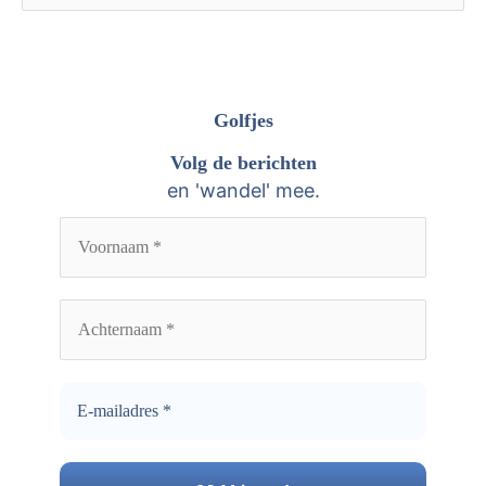
r
o
c
e
h
k
i
n
Golfjes
e
a
Volg de berichten
v
a
en 'wandel' mee.
e
r
n
: