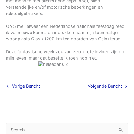
met mensen met allerlei handicaps: doof, blind,
verstandelijke en/of motorische beperkingen en
rolstoelgebruikers.
Op 5 mei, alweer een Nederlandse nationale feestdag reed
ik vol nieuwe kennis en indrukken naar mijn toenmalige
woonplaats Gjøvik (200 km ten noorden van Oslo) terug.
Deze fantastische week zou van zeer grote invloed zijn op
mijn leven, maar dat besefte ik toen nog niet…
←
Vorige Bericht
Volgende Bericht
→
A
Z