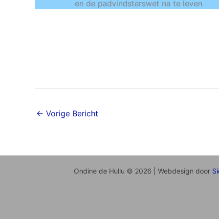
en de padvindsterswet na te leven
←
Vorige Bericht
Ondine de Hullu © 2026 | Webdesign door
Si