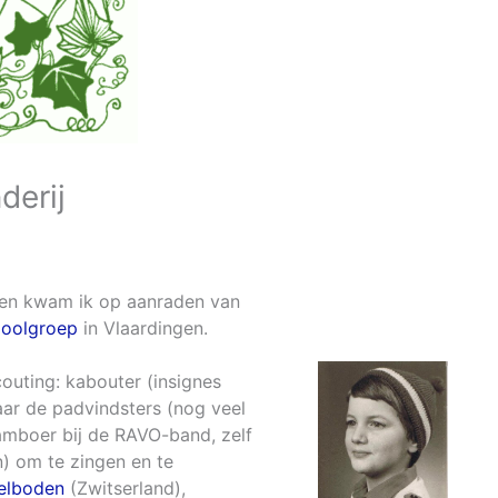
derij
ben kwam ik op aanraden van
ioolgroep
in Vlaardingen.
outing: kabouter (insignes
aar de padvindsters (nog veel
 tamboer bij de RAVO-band, zelf
) om te zingen en te
elboden
(Zwitserland),