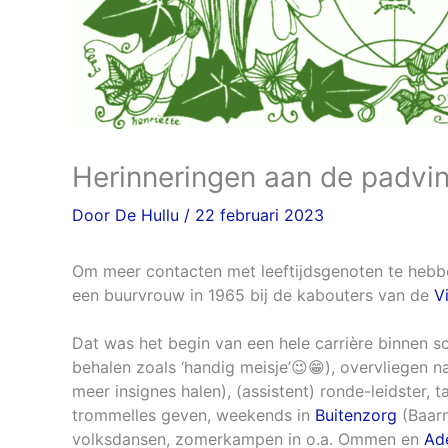
Herinneringen aan de padvin
Door
De Hullu
/
22 februari 2023
Om meer contacten met leeftijdsgenoten te heb
een buurvrouw in 1965 bij de kabouters van de
V
Dat was het begin van een hele carrière binnen sc
behalen zoals ‘handig meisje’😉😁), overvliegen n
meer insignes halen), (assistent) ronde-leidster,
trommelles geven, weekends in
Buitenzorg
(Baarn
volksdansen, zomerkampen in o.a. Ommen en
Ad