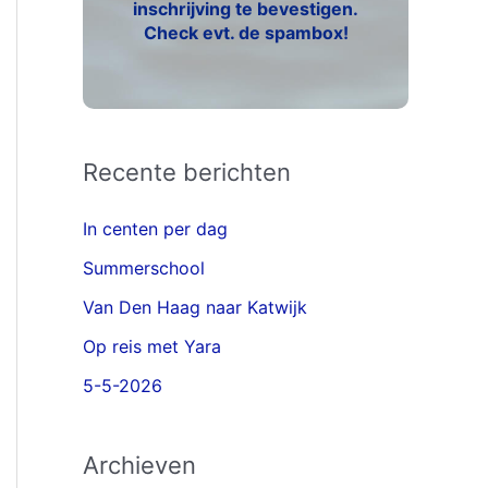
inschrijving te bevestigen.
Check evt. de spambox!
Recente berichten
In centen per dag
Summerschool
Van Den Haag naar Katwijk
Op reis met Yara
5-5-2026
Archieven