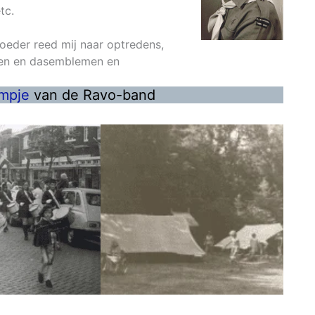
tc.
oeder reed mij naar optredens,
en en dasemblemen en
lmpje
van de Ravo-band