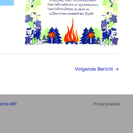
Volgende Bericht
→
erink-WP
Privacybeleid