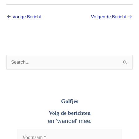
←
Vorige Bericht
Volgende Bericht
→
A
Z
r
o
c
e
h
k
i
n
Golfjes
e
a
Volg de berichten
v
a
en 'wandel' mee.
e
r
n
: