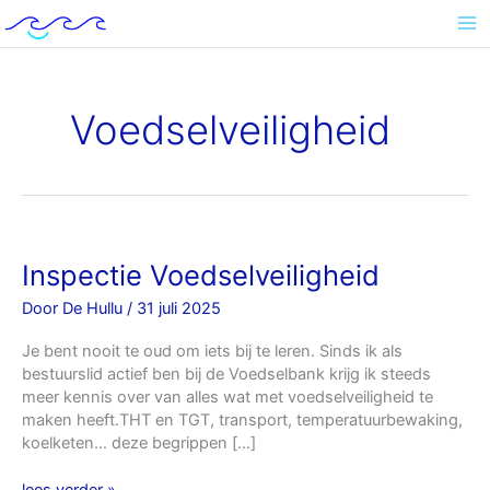
Ga
naar
de
inhoud
Voedselveiligheid
Inspectie
Inspectie Voedselveiligheid
Voedselveiligheid
Door
De Hullu
/
31 juli 2025
Je bent nooit te oud om iets bij te leren. Sinds ik als
bestuurslid actief ben bij de Voedselbank krijg ik steeds
meer kennis over van alles wat met voedselveiligheid te
maken heeft.THT en TGT, transport, temperatuurbewaking,
koelketen… deze begrippen […]
lees verder »