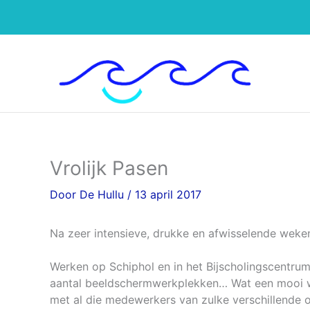
Ga
naar
de
inhoud
Vrolijk Pasen
Door
De Hullu
/
13 april 2017
Na zeer intensieve, drukke en afwisselende weke
Werken op Schiphol en in het Bijscholingscentrum
aantal beeldschermwerkplekken… Wat een mooi wer
met al die medewerkers van zulke verschillende o