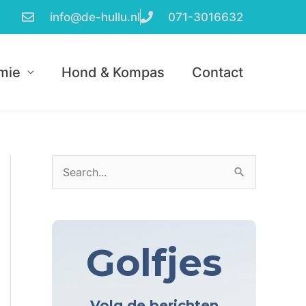
info@de-hullu.nl
071-3016632
mie
Hond & Kompas
Contact
A
Z
r
o
c
e
h
k
Golfjes
i
n
e
a
v
Volg de berichten