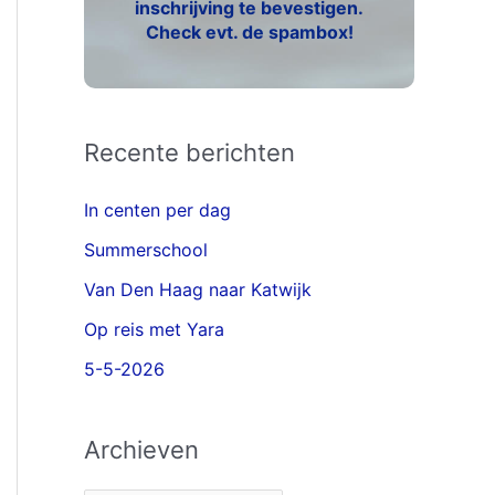
inschrijving te bevestigen.
Check evt. de spambox!
Recente berichten
In centen per dag
Summerschool
Van Den Haag naar Katwijk
Op reis met Yara
5-5-2026
Archieven