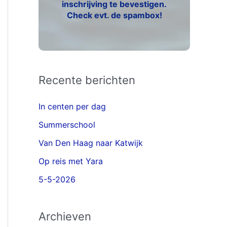
inschrijving te bevestigen.
Check evt. de spambox!
Recente berichten
In centen per dag
Summerschool
Van Den Haag naar Katwijk
Op reis met Yara
5-5-2026
Archieven