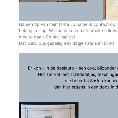
Na een tip van mijn tante Jo name ik contact op 
belangstelling. We maakten een afspraak en ik vr
mee te gaan. En dat had ze!
Dat werd dus gezellig een dagje naar Den Briel!
Er kon – in de deelauto – een oud, bijzonder
Het zat vol met schilderijtjes, tekening
die beter bij Saskia kunnen
dan hier ergens in een doos in 