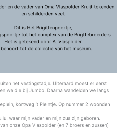
er en de vader van Oma Vlaspolder-Kruijt tekenden
en schilderden veel.
Dit is Het Brigittenpoortje,
spoortje tot het complex van de Brigttebroerders.
Het is getekend door A. Vlaspolder
 behoort tot de collectie van het museum.
uiten het vestingstadje. Uiteraard moest er eerst
den we die bij Jumbo! Daarna wandelden we langs
eplein, kortweg ’t Pleintje. Op nummer 2 woonden
lu, waar mijn vader en mijn zus zijn geboren.
 van onze Opa Vlaspolder (en 7 broers en zussen)