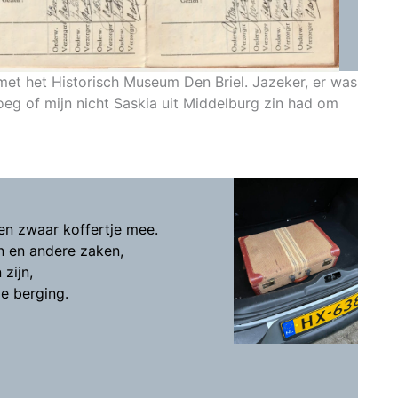
met het Historisch Museum Den Briel. Jazeker, er was
oeg of mijn nicht Saskia uit Middelburg zin had om
 en zwaar koffertje mee.
en en andere zaken,
 zijn,
de berging.