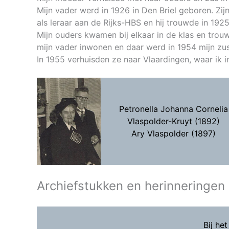
Mijn vader werd in 1926 in Den Briel geboren. Zijn
als leraar aan de Rijks-HBS en hij trouwde in 192
Mijn ouders kwamen bij elkaar in de klas en trouwd
mijn vader inwonen en daar werd in 1954 mijn zu
In 1955 verhuisden ze naar Vlaardingen, waar ik 
Petronella Johanna Cornelia
Vlaspolder-Kruyt (1892)
Ary Vlaspolder (1897)
Archiefstukken en herinneringen
Bij he