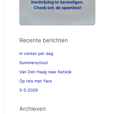
inschrijving te bevestigen.
Check evt. de spambox!
Recente berichten
In centen per dag
Summerschool
Van Den Haag naar Katwijk
Op reis met Yara
5-5-2026
Archieven