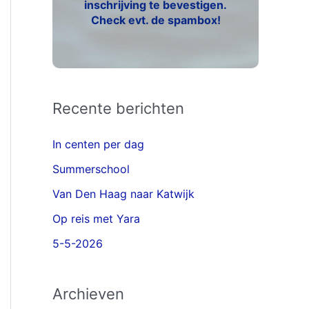
inschrijving te bevestigen.
Check evt. de spambox!
Recente berichten
In centen per dag
Summerschool
Van Den Haag naar Katwijk
Op reis met Yara
5-5-2026
Archieven