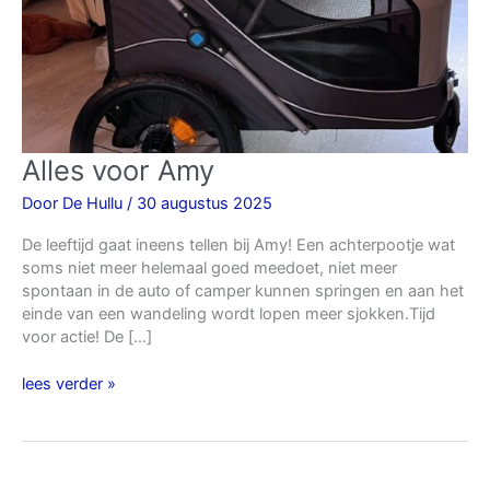
Alles
Alles voor Amy
voor
Door
De Hullu
/
30 augustus 2025
Amy
De leeftijd gaat ineens tellen bij Amy! Een achterpootje wat
soms niet meer helemaal goed meedoet, niet meer
spontaan in de auto of camper kunnen springen en aan het
einde van een wandeling wordt lopen meer sjokken.Tijd
voor actie! De […]
lees verder »