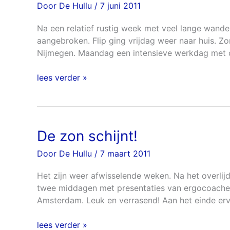
Door
De Hullu
/
7 juni 2011
beleven!
Na een relatief rustig week met veel lange wande
aangebroken. Flip ging vrijdag weer naar huis. Z
Nijmegen. Maandag een intensieve werkdag met 
lees verder »
De zon schijnt!
De
zon
Door
De Hullu
/
7 maart 2011
schijnt!
Het zijn weer afwisselende weken. Na het overli
twee middagen met presentaties van ergocoaches 
Amsterdam. Leuk en verrasend! Aan het einde e
lees verder »