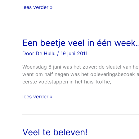
lees verder »
Een beetje veel in één week
Een
beetje
Door
De Hullu
/
19 juni 2011
veel
in
Woensdag 8 juni was het zover: de sleutel van h
één
want om half negen was het opleveringsbezoek aa
week…
eerste voetstappen in het huis, koffie,
lees verder »
Veel te beleven!
Veel
te