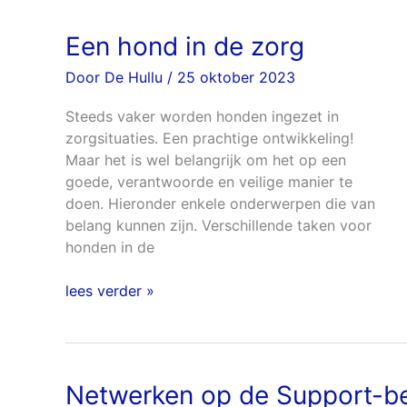
Een hond in de zorg
Een
hond
Door
De Hullu
/
25 oktober 2023
in
de
Steeds vaker worden honden ingezet in
zorg
zorgsituaties. Een prachtige ontwikkeling!
Maar het is wel belangrijk om het op een
goede, verantwoorde en veilige manier te
doen. Hieronder enkele onderwerpen die van
belang kunnen zijn. Verschillende taken voor
honden in de
lees verder »
Netwerken op de Support-b
Netwerken