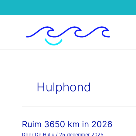
Ga
naar
de
inhoud
Hulphond
Ruim 3650 km in 2026
Ruim
3650
Door
De Hullu
/
25 december 2025