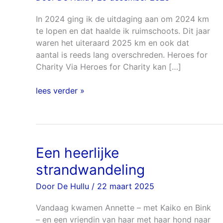
km
in
In 2024 ging ik de uitdaging aan om 2024 km
2026
te lopen en dat haalde ik ruimschoots. Dit jaar
waren het uiteraard 2025 km en ook dat
aantal is reeds lang overschreden. Heroes for
Charity Via Heroes for Charity kan […]
lees verder »
Een heerlijke
Een
heerlijke
strandwandeling
strandwandeling
Door
De Hullu
/
22 maart 2025
Vandaag kwamen Annette – met Kaiko en Bink
– en een vriendin van haar met haar hond naar