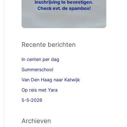
inschrijving te bevestigen.
Check evt. de spambox!
Recente berichten
In centen per dag
Summerschool
Van Den Haag naar Katwijk
Op reis met Yara
5-5-2026
Archieven