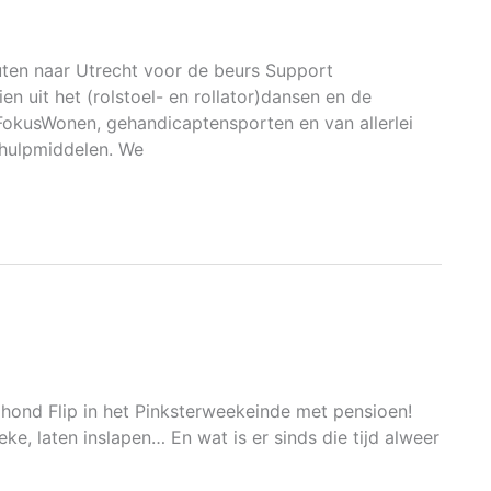
uten naar Utrecht voor de beurs Support
n uit het (rolstoel- en rollator)dansen en de
FokusWonen, gehandicaptensporten en van allerlei
e hulpmiddelen. We
phond Flip in het Pinksterweekeinde met pensioen!
ke, laten inslapen… En wat is er sinds die tijd alweer