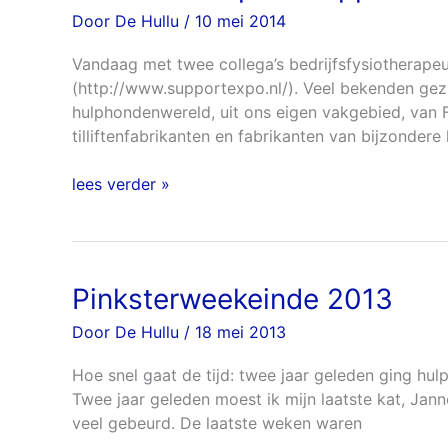
op
Door
De Hullu
/
10 mei 2014
de
Support-
Vandaag met twee collega’s bedrijfsfysiotherape
beurs
(http://www.supportexpo.nl/). Veel bekenden gezie
hulphondenwereld, uit ons eigen vakgebied, van 
tilliftenfabrikanten en fabrikanten van bijzonder
lees verder »
Pinksterweekeinde 2013
Pinksterweekeinde
2013
Door
De Hullu
/
18 mei 2013
Hoe snel gaat de tijd: twee jaar geleden ging hul
Twee jaar geleden moest ik mijn laatste kat, Janne
veel gebeurd. De laatste weken waren