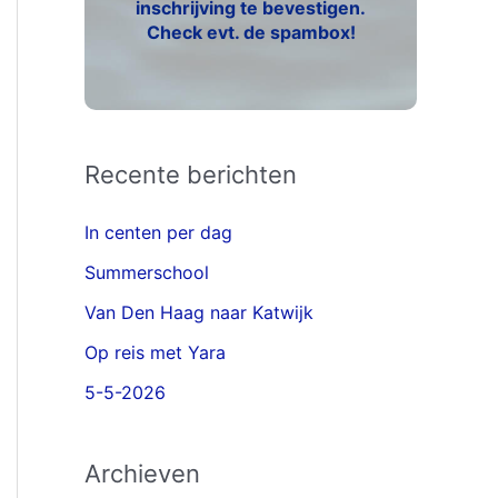
inschrijving te bevestigen.
Check evt. de spambox!
Recente berichten
In centen per dag
Summerschool
Van Den Haag naar Katwijk
Op reis met Yara
5-5-2026
Archieven