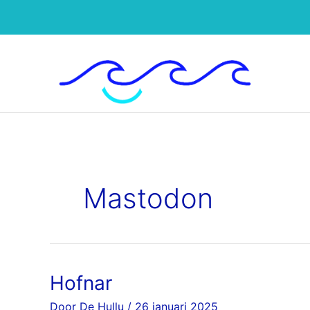
Ga
naar
de
inhoud
Mastodon
Hofnar
Hofnar
Door
De Hullu
/
26 januari 2025