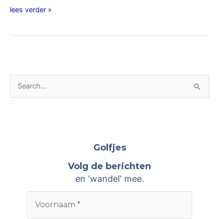
lees verder »
A
Z
r
o
c
e
h
k
i
n
Golfjes
e
a
Volg de berichten
v
a
en 'wandel' mee.
e
r
n
: