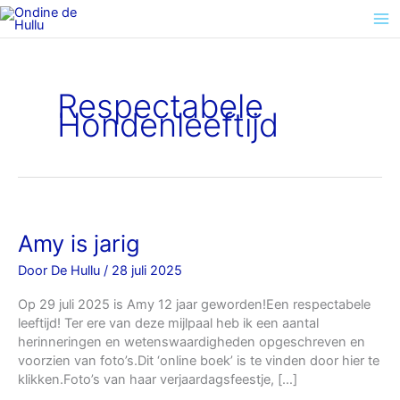
Ga
naar
de
inhoud
Respectabele
Hondenleeftijd
Amy
Amy is jarig
is
Door
De Hullu
/
28 juli 2025
jarig
Op 29 juli 2025 is Amy 12 jaar geworden!Een respectabele
leeftijd! Ter ere van deze mijlpaal heb ik een aantal
herinneringen en wetenswaardigheden opgeschreven en
voorzien van foto’s.Dit ‘online boek’ is te vinden door hier te
klikken.Foto’s van haar verjaardagsfeestje, […]