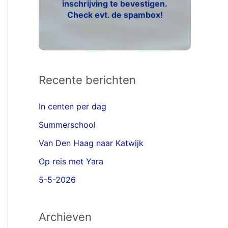
inschrijving te bevestigen.
Check evt. de spambox!
Recente berichten
In centen per dag
Summerschool
Van Den Haag naar Katwijk
Op reis met Yara
5-5-2026
Archieven