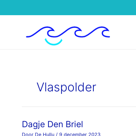
Ga
naar
de
inhoud
Vlaspolder
Dagje Den Briel
Dagje
Den
Door
De Hullu
/
9 december 2023