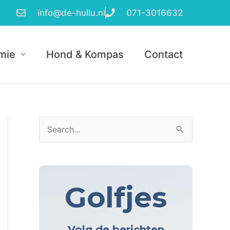
info@de-hullu.nl
071-3016632
mie
Hond & Kompas
Contact
A
Z
r
o
c
e
h
k
Golfjes
i
n
e
a
v
Volg de berichten