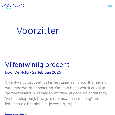
Ga
naar
de
inhoud
Voorzitter
Vijfentwintig
Vijfentwintig procent
procent
Door
De Hullu
/
22 februari 2025
Vijfentwintig procent, dat is het tarief aan importheffingen
waarmee wordt geschermd. Om ons heen wordt er volop
‘geroeptoeterd’, waarheden worden leugens en andersom,
‘wetenschappelijk bewijs is ook maar een mening’, en
iedereen die het niet met je eens is, is […]
lees verder »