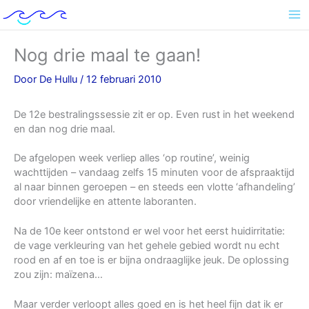
Ga
naar
de
inhoud
Nog drie maal te gaan!
Door
De Hullu
/
12 februari 2010
De 12e bestralingssessie zit er op. Even rust in het weekend
en dan nog drie maal.
De afgelopen week verliep alles ‘op routine’, weinig
wachttijden – vandaag zelfs 15 minuten voor de afspraaktijd
al naar binnen geroepen – en steeds een vlotte ‘afhandeling’
door vriendelijke en attente laboranten.
Na de 10e keer ontstond er wel voor het eerst huidirritatie:
de vage verkleuring van het gehele gebied wordt nu echt
rood en af en toe is er bijna ondraaglijke jeuk. De oplossing
zou zijn: maïzena…
Maar verder verloopt alles goed en is het heel fijn dat ik er