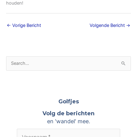
houden!
←
Vorige Bericht
Volgende Bericht
→
A
Z
r
o
c
e
h
k
i
n
Golfjes
e
a
Volg de berichten
v
a
en 'wandel' mee.
e
r
n
: