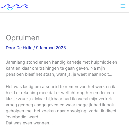
Ga
naar
de
inhoud
Opruimen
Door
De Hullu
/
9 februari 2025
Jarenlang stond er een handig karretje met hulpmiddelen
kant en klaar om trainingen te gaan geven. Na mijn
pensioen bleef het staan, want ja, je weet maar nooit…
Het was lastig om afscheid te nemen van het werk en ik
hield er rekening mee dat er wellicht nog her en der een
klusje zou zijn. Maar blijkbaar had ik overal mijn vertrek
vroeg genoeg aangegeven en waar mogelijk had ik ook
geholpen met het zoeken naar opvolging, zodat ik direct
‘overbodig’ werd.
Dat was even wennen…