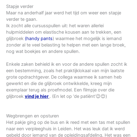
Stapje verder
Maar na anderhalf jaar werd het tijd om weer een stapje
verder te gaan.
Ik zocht alle cursusspullen uit: het waren allerlei
hulpmiddelen om elastische kousen aan te trekken, een
glijbroek
(handy pants
) waarmee het mogelijk is iemand
zonder al te veel belasting te helpen met een lange broek,
nog wat boekjes en andere spullen.
Enkele zaken behield ik en voor de andere spullen zocht ik
een bestemming, zoals het praktijklokaal van mijn laatste
grote opdrachtgever. De collega waarmee ik samen heb
gewerkt en die de glijbroek ontwikkelde, kreeg mijn
exemplaar terug als proefmodel. Een filmpje over die
glijbroek
vind je hier
. (En let op ‘de patiënt’😉😊)
Wegbrengen en opsturen
Het pakje ging op de bus en ik reed met een tas met spullen
naar een verpleeghuis in Leiden. Het was leuk dat ik werd
gebeld door iemand van de opleidingsafdeling, Het was een