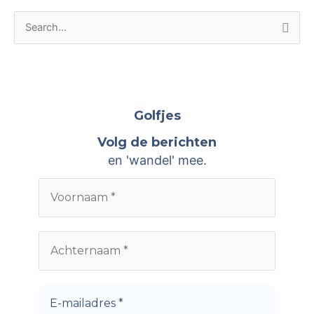
A
Z
r
o
c
e
h
k
i
n
Golfjes
e
a
Volg de berichten
v
a
en 'wandel' mee.
e
r
n
: